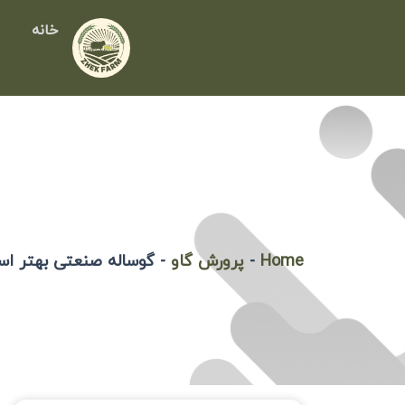
رش
خانه
ه
حتوا
Home
-
پرورش گاو
-
گوساله صنعتی بهتر اس