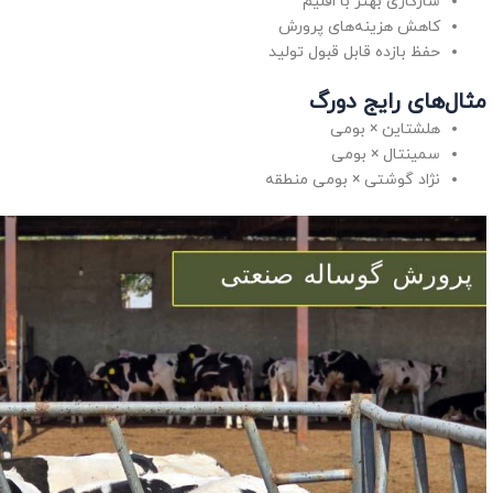
سازگاری بهتر با اقلیم
کاهش هزینه‌های پرورش
حفظ بازده قابل قبول تولید
مثال‌های رایج دورگ
هلشتاین × بومی
سمینتال × بومی
نژاد گوشتی × بومی منطقه