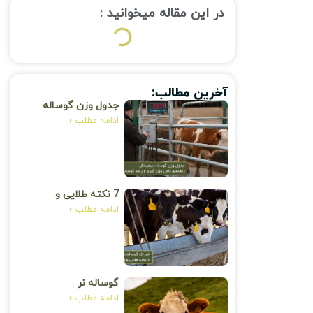
در این مقاله میخوانید :
آخرین مطالب:
جدول وزن گوساله
سیمینتال؛ راهنمای
ادامه مطلب »
کامل وزن گیری،
رشد، جدول
استاندارد و حداکثر
وزن گوساله
سمینتال
7 نکته طلایی و
کاربردی: خوراک
ادامه مطلب »
گوساله نر صنعتی
گوساله نر
سمینتال | بررسی
ادامه مطلب »
کامل ویژگی‌ها،