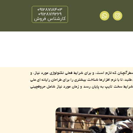
09128718403
W
I
09128719269
h
n
کارشناس فروش
a
s
t
t
s
a
a
g
p
r
p
a
m
طرآنچنان که لازم است، و برای شرایط فعلی تکنولوژی مورد نیاز، و
د، تا با نرم افزارها شناخت بیشتری را برای طراحان رایانه ای علی
شرایط سخت تایپ به پایان رسد و زمان مورد نیاز شامل حروفچینی